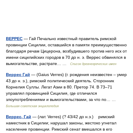
ВЕРРЕС
— Гай Печально известный правитель римской
провинции Сицилии, оставшийся в памяти преимущественно
благодаря речам Цицерона, возбудившего против него иск от
имени сицилийских городов в 70 до н. э. Веррес обвинялся в
вымогательстве, растрате… …
Список древнегреческих имен
Веррес Гай
— (Gaius Verres) (г. рождения неизвестен ‒ умер
43 до н. э.), римский политический деятель. Сторонник
Корнелия Суллы. Легат Азии в 80. Претор 74. В 73‒71
управлял провинцией Сицилия, где отличился
злоупотреблениями и вымогательствами, за что по… …
Большая советская энциклопедия
Веррес, Гай
— (лат. Verres) (? 43/42 до н.э.) римский
наместник в Сицилии; нарушал законы, жестоко угнетал
население провинции. Римский сенат вмешался в его