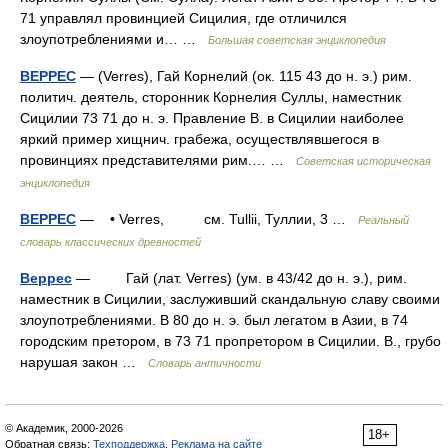
71 управлял провинцией Сицилия, где отличился
злоупотреблениями и… …
Большая советская энциклопедия
ВЕРРЕС
— (Verres), Гай Корнелий (ок. 115 43 до н. э.) рим.
политич. деятель, сторонник Корнелия Суллы, наместник
Сицилии 73 71 до н. э. Правление В. в Сицилии наиболее
яркий пример хищнич. грабежа, осуществлявшегося в
провинциях представителями рим.… …
Советская историческая
энциклопедия
ВЕРРЕС
— • Verres, см. Tullii, Туллии, 3 …
Реальный
словарь классических древностей
Веррес
— Гай (лат. Verres) (ум. в 43/42 до н. э.), рим.
наместник в Сицилии, заслуживший скандальную славу своими
злоупотреблениями. В 80 до н. э. был легатом в Азии, в 74
городским претором, в 73 71 пропретором в Сицилии. В., грубо
нарушая закон …
Словарь античности
© Академик, 2000-2026
18+
Обратная связь:
Техподдержка
,
Реклама на сайте