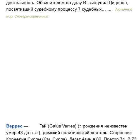
деятельность. Обвинителем по делу В. выступил Цицерон,
посвятивший судебному процессу 7 судебных… …
Античный
мир. Словарь-справочник.
Веррес
— Гай (Gaius Verres) (г. рождения неизвестен
умер 43 до н. э.), римский политический деятель. Сторонник
Корнелия Суллы (См. Сулла). Легат Азии в 80. Претор 74. В 73