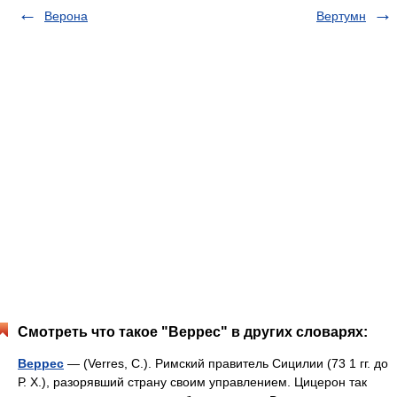
Верона
Вертумн
Смотреть что такое "Веррес" в других словарях:
Веррес
— (Verres, С.). Римский правитель Сицилии (73 1 гг. до
Р. X.), разорявший страну своим управлением. Цицерон так