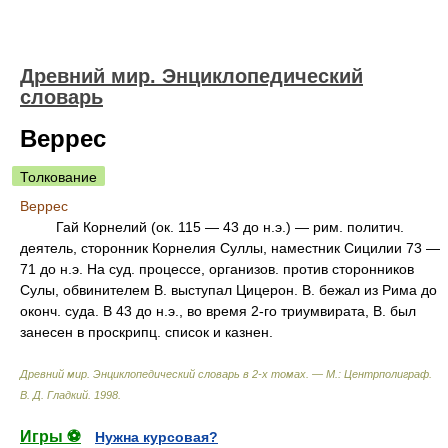
Древний мир. Энциклопедический
словарь
Веррес
Толкование
Веррес
Гай Корнелий (ок. 115 — 43 до н.э.) — рим. политич.
деятель, сторонник Корнелия Суллы, наместник Сицилии 73 —
71 до н.э. На суд. процессе, организов. против сторонников
Сулы, обвинителем В. выступал Цицерон. В. бежал из Рима до
оконч. суда. В 43 до н.э., во время 2-го триумвирата, В. был
занесен в проскрипц. список и казнен.
Древний мир. Энциклопедический словарь в 2-х томах. — М.: Центрполиграф
.
В. Д. Гладкий
.
1998
.
Игры ⚽
Нужна курсовая?