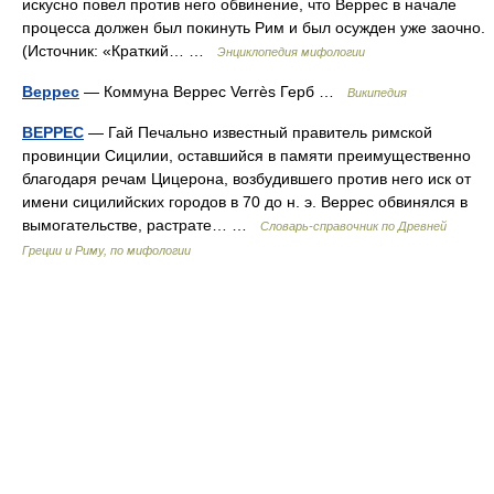
искусно повел против него обвинение, что Веррес в начале
процесса должен был покинуть Рим и был осужден уже заочно.
(Источник: «Краткий… …
Энциклопедия мифологии
Веррес
— Коммуна Веррес Verrès Герб …
Википедия
ВЕРРЕС
— Гай Печально известный правитель римской
провинции Сицилии, оставшийся в памяти преимущественно
благодаря речам Цицерона, возбудившего против него иск от
имени сицилийских городов в 70 до н. э. Веррес обвинялся в
вымогательстве, растрате… …
Cловарь-справочник по Древней
Греции и Риму, по мифологии